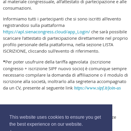
al materiale congressuale, all’attestato di partecipazione e alle
consumazioni.
Informiamo tutti i partecipanti che si sono iscritti all'evento
registrandosi sulla piattaforma
https://apl.sienacongress.cloud/app_Login/
che sarà possibile
scaricare l'attestato di partecipazione direttamente nel proprio
profilo personale della piattaforma, nella sezione LISTA
ISCRIZIONE, cliccando sull'evento di riferimento.
*
Per poter usufruire della tariffa agevolata (iscrizione
congresso + iscrizione SIPF nuovo socio) è comunque sempre
necessario compilare la domanda di affiliazione o il modulo di
iscrizione alla società, inoltrarlo alla segreteria accompagnato
da un CV, presente al seguente link
https://www.sipf.it/join-us
© 2017 Società Italiana di Psicofisiologia e Neuroscienze
This website uses cookies to ensure you get
Cognitive. All Rights Reserved -
segreteria@sipf.it
the best experience on our website.