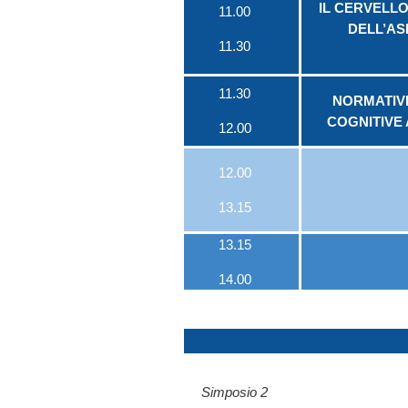
IL CERVELLO
11.00
DELL’AS
11.30
11.30
NORMATIV
COGNITIVE
12.00
12.00
13.15
13.15
14.00
Simposio 2