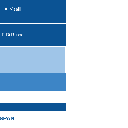
A. Visalli
F. Di Russo
 SPAN