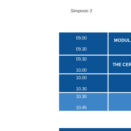
Simposio 3
09.00
MODULA
09.30
09.30
THE CE
10.00
10.00
10.30
10.30
10.45