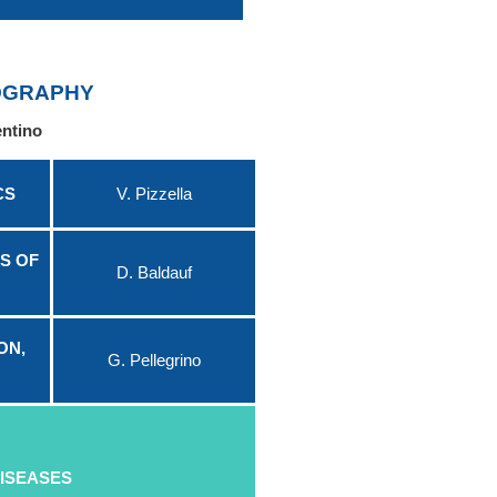
OGRAPHY
entino
CS
V. Pizzella
S OF
D. Baldauf
ON,
G. Pellegrino
DISEASES