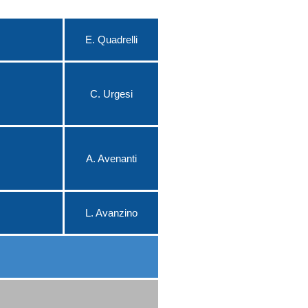
E. Quadrelli
C. Urgesi
A. Avenanti
L. Avanzino