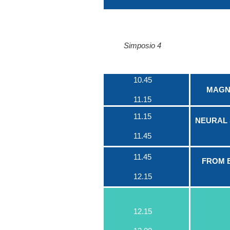
Simposio 4
10.45
MAGN
11.15
11.15
NEURAL 
11.45
11.45
FROM B
12.15
12.15