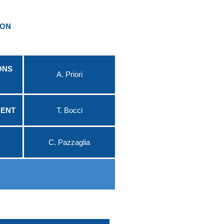
ION
ONS
A. Priori
MENT
T. Bocci
C. Pazzaglia