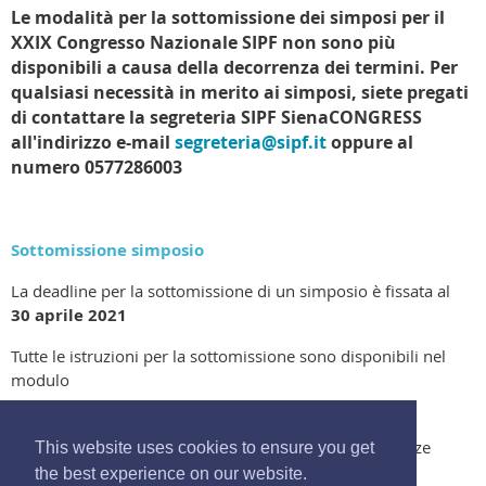
Le modalità per la sottomissione dei simposi per il
XXIX Congresso Nazionale SIPF non sono più
disponibili a causa della decorrenza dei termini. Per
qualsiasi necessità in merito ai simposi, siete pregati
di contattare la segreteria SIPF SienaCONGRESS
all'indirizzo e-mail
segreteria@sipf.it
oppure al
numero 0577286003
Sottomissione simposio
La deadline per la sottomissione di un simposio è fissata al
30
aprile 2021
Tutte le istruzioni per la sottomissione sono disponibili nel
modulo
© 2017 Società Italiana di Psicofisiologia e Neuroscienze
This website uses cookies to ensure you get
Cognitive. All Rights Reserved -
segreteria@sipf.it
the best experience on our website.