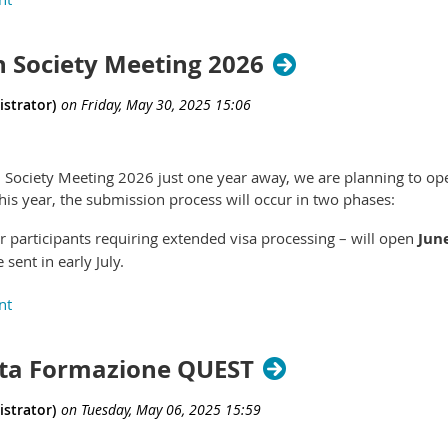
h Society Meeting 2026
h Society Meeting 2026 just one year away, we are planning to op
his year, the submission process will occur in two phases:
r participants requiring extended visa processing – will open
Jun
e sent in early July.
in
September 2025
and close in
December 2025
.
osium, individual presentations, brief talks, and poster present
stigating human development. Please note that only a portion of t
lta Formazione QUEST
ted during the Early Submission phase.
mit abstracts, please see our website:
https://lifehistoryresearchsoc