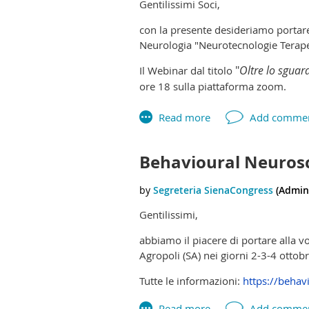
Gentilissimi Soci,
con la presente desideriamo portare 
Neurologia "Neurotecnologie Terape
"
Oltre lo sguar
Il Webinar dal titolo
ore 18 sulla piattaforma zoom.
L'accesso è aperto a tutti a titolo gra
CLICCA QUI PER ISCRIVERTI
Behavioural Neuros
Gentilissimi,
abbiamo il piacere di portare alla 
Agropoli (SA) nei giorni 2-3-4 ottob
Tutte le informazioni:
https://behav