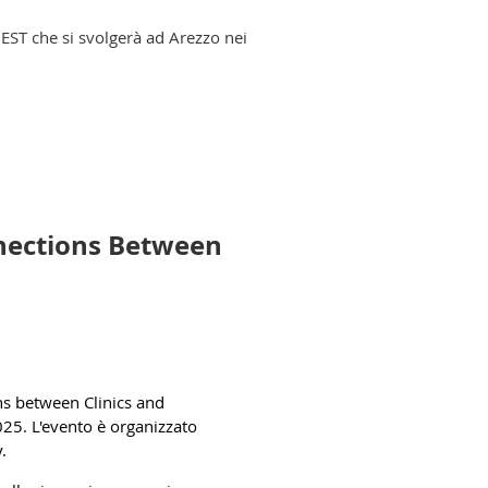
ay
. A limited number of bursaries
outh – more information will be
EST che si svolgerà ad Arezzo nei
nnections Between
ns between Clinics and
025. L'evento è organizzato
.