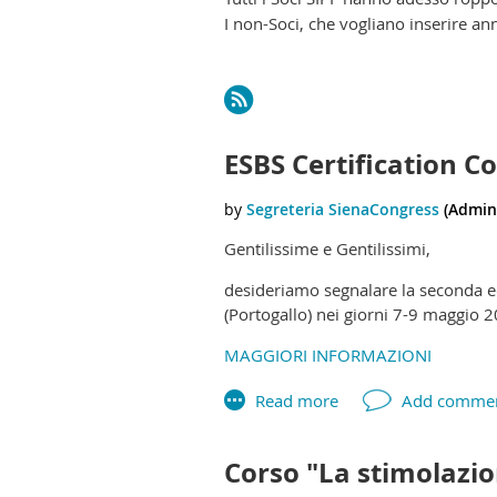
I non-Soci, che vogliano inserire a
rev
Next >
Last >>
ESBS Certification C
Gentilissime e Gentilissimi,
desideriamo segnalare la seconda ed
(Portogallo) nei giorni 7-9 maggio 
MAGGIORI INFORMAZIONI
Corso "La stimolazio