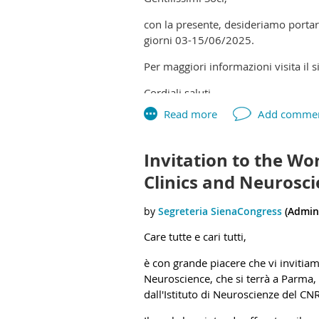
The Life History Research Society M
will be available for trainees who 
con la presente, desideriamo porta
available soon.
giorni 03-15/06/2025.
Per maggiori informazioni visita il si
Cordiali saluti,
Segreteria SIPF
Invitation to the W
Clinics and Neurosci
Care tutte e cari tutti,
è con grande piacere che vi invitia
Neuroscience, che si terrà a Parma, 
dall'Istituto di Neuroscienze del CN