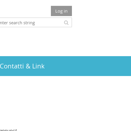
Log in
Contatti & Link
 annunci!