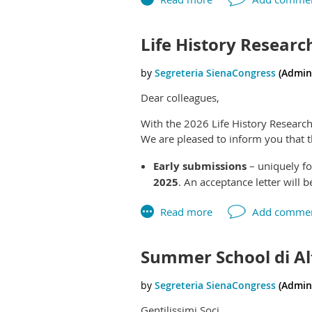
Life History Researc
Dear colleagues,
With the 2026 Life History Researc
We are pleased to inform you that t
Early submissions
– uniquely fo
2025
. An acceptance letter will b
Regular submissions
will open 
We are accepting abstracts for symp
longitudinal research projects inve
Summer School di A
been reserved for abstracts submit
For further information, and to sub
Gentilissimi Soci,