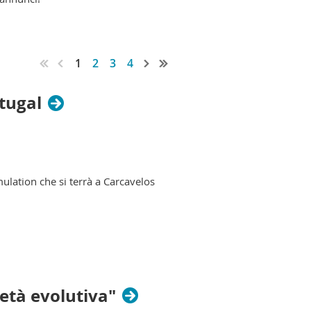
1
2
3
4
rtugal
ulation che si terrà a Carcavelos
 età evolutiva"