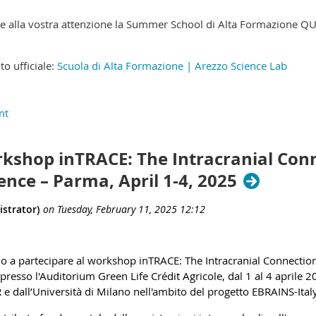
eeting 2026 will take place from
June 3–5, 2026
, in
Oslo, Norw
are not funded to attend conferences, especially from the Global S
re alla vostra attenzione la Summer School di Alta Formazione QU
to ufficiale:
Scuola di Alta Formazione | Arezzo Science Lab
orkshop inTRACE: The Intracranial Co
ence – Parma, April 1-4, 2025
mo a partecipare al workshop inTRACE: The Intracranial Connectio
presso l'Auditorium Green Life Crédit Agricole, dal 1 al 4 aprile 2
R e dall’Università di Milano nell'ambito del progetto EBRAINS-Italy