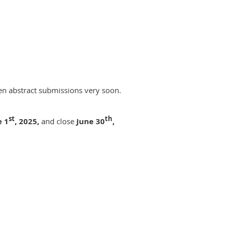
en abstract submissions very soon.
st
th
e 1
, 2025,
and close
June 30
,
ations on developmental and
he available presentation slots have
iety.com/