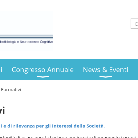
i
Congresso Annuale
News & Eventi
 Formativi
vi
 e di rilevanza per gli interessi della Società.
ortunità di usare questa bacheca per inserire liberamente i propri