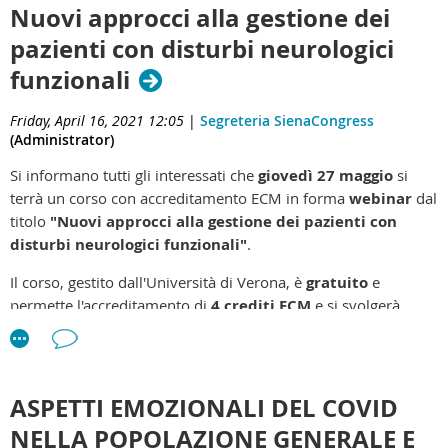
Nuovi approcci alla gestione dei
In questo incontro, le relatrici discuteranno di come la scienza
pazienti con disturbi neurologici
aperta può rappresentare un insieme di approcci e pratiche
fondamentali per l'avanzamento delle conoscenze in campo
funzionali
clinico, affrontando sia questioni metodologiche, sia problemi
più generici, con un'attenzione particolare alla salvaguardia
Friday, April 16, 2021 12:05
|
Segreteria SienaCongress
dei diritti dei pazienti.
(Administrator)
Si informano tutti gli interessati che
giovedì 27 maggio
si
Gli interventi, moderati da Alessandra Dodich, saranno:
terrà un corso con accreditamento ECM in forma
webinar
dal
Valentina Borghesani - Tra il dire e il fare: come navigare il
titolo
"Nuovi approcci alla gestione dei pazienti con
mare dell'open science in scenari clinici
disturbi neurologici funzionali"
.
Giulia Bertò - Strumenti aperti per la segmentazione di fasci
neuronali da diffusion MRI
Il corso, gestito dall'Università di Verona, è
gratuito
e
Giada Lettieri - Data sharing di dati comportamentali e di
permette l'accreditamento di
4 crediti ECM
e si svolgerà
neuroimmagine nelle neuroscienze affettive e sociali
dalle
8.45
alle
13.15
.
Corinna Porteri - La condivisione dei dati clinici nella ricerca.
Al termine si terranno i questionari ECM.
Aspetti di bioetica
Al termine delle presentazioni seguirà una discussione
Le figure professionali accreditate sono: neurologi, psichiatri,
generale.
ASPETTI EMOZIONALI DEL COVID
fisiatri, medici legali, medici di medicina generale, psicologi,
NELLA POPOLAZIONE GENERALE E
psicoterapeuti, fisioterapisti, logopedisti.
Iscrizione, indispensabile, al link
: (vi suggeriamo di