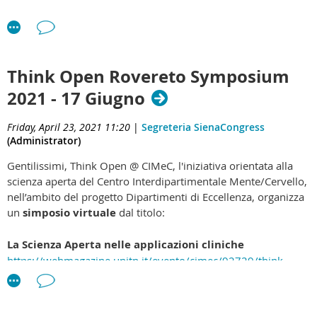
https://uniroma1.zoom.us/j/84276067039?
pwd=RVhjaXFLdUJaaHN2dHduWEptdWxqQT09
Think Open Rovereto Symposium
2021 - 17 Giugno
Friday, April 23, 2021 11:20
|
Segreteria SienaCongress
(Administrator)
Gentilissimi, Think Open @ CIMeC, l'iniziativa orientata alla
scienza aperta del Centro Interdipartimentale Mente/Cervello,
nell’ambito del progetto Dipartimenti di Eccellenza, organizza
un
simposio virtuale
dal titolo:
La Scienza Aperta nelle applicazioni cliniche
https://webmagazine.unitn.it/evento/cimec/92729/think-
open-rovereto-symposium-2021
quando:
Giovedì, 17 Giugno 2021
dalle
15:00 alle 18:00