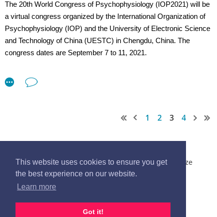
The 20th World Congress of Psychophysiology (IOP2021) will be
patologie neurodegenerative, sia per quanto riguarda gli
a virtual congress organized by the International Organization of
aspetti diagnostici che le possibilità riabilitative, per
caratterizzare il profilo linguistico integrando informazioni
Psychophysiology (IOP) and the University of Electronic Science
provenienti da differenti sorgenti (dati comportamentali e
and Technology of China (UESTC) in Chengdu, China. The
cognitivi, di neuroimmagine e computazionali) tramite un
congress dates are September 7 to 11, 2021.
approccio multidisciplinare.
Submissions and registrations will open in late February.
CLICCA QUI PER MAGGIORI INFORMAZIONI E
http://www.iop2021.com/index.html
PER PARTECIPARE
1
2
3
4
© 2017 Società Italiana di Psicofisiologia e Neuroscienze
This website uses cookies to ensure you get
Cognitive. All Rights Reserved -
segreteria@sipf.it
the best experience on our website.
Learn more
Cookie Policy
-
Privacy Policy
Got it!