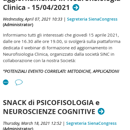
Clinica - 15/04/2021
Wednesday, April 07, 2021 10:33
|
Segreteria SienaCongress
(Administrator)
Informiamo tutti gli interessati che giovedì 15 aprile 2021,
dalle ore 16.30 alle ore 19.00, si svolgerà sulla piattaforma
dedicata il webinar di formazione ed aggiornamento in
Neurofisiologia Clinica, organizzato dalla società SINC in
collaborazione con la nostra Società:
"POTENZIALI EVENTO CORRELATI: METODICHE, APPLICAZIONI
CLINICHE, SVILUPPI NELLA RICERCA"
Clicca qui per partecipare al webinar
Scarica qui la locandina
SNACK di PSICOFISOLOGIA e
NEUROSCIENZE COGNITIVE
Thursday, March 18, 2021 12:52
|
Segreteria SienaCongress
(Administrator)