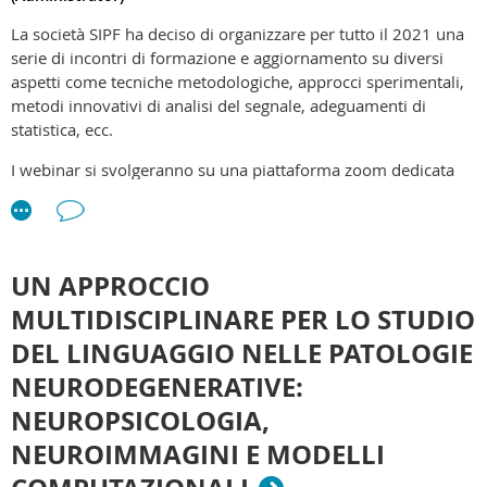
La società SIPF ha deciso di organizzare per tutto il 2021 una
serie di incontri di formazione e aggiornamento su diversi
aspetti come tecniche metodologiche, approcci sperimentali,
metodi innovativi di analisi del segnale, adeguamenti di
statistica, ecc.
I webinar si svolgeranno su una piattaforma zoom dedicata
l'ultimo venerdì di ogni mese, la durata sarà di 1 ora, in cui 45
minuti saranno dedicati al talk live di un unico speaker e 15
minuti Q&A, dove sarà possibile fare domande attraverso la
chat apposita.
UN APPROCCIO
Tutti i webinar saranno in onda anche in diretta Facebook
MULTIDISCIPLINARE PER LO STUDIO
sulla pagina SIPF
DEL LINGUAGGIO NELLE PATOLOGIE
CLICCA QUI PER VISITARE LA PAGINA DEGLI SNACK SIPF
NEURODEGENERATIVE:
NEUROPSICOLOGIA,
NEUROIMMAGINI E MODELLI