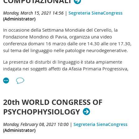
COMPUTAZIONALI
Monday, March 15, 2021 14:56
|
Segreteria SienaCongress
(Administrator)
In occasione della Settimana Mondiale del Cervello, la
Fondazione Mondino di Pavia, organizza una video
conferenza domani 16 marzo dalle ore 14.30 alle ore 17.30,
sul tema del linguaggio nelle patologie neurodegenerative.
L
a presenza di disturbi di linguaggio è stata ampiamente
soggetti affetti da Afasia Primaria Progressiva,
indagata nei
pure se difficoltà in compiti linguistici possono essere presenti
anche in altre patologie. In tali condizioni cliniche, il profilo
linguistico e i rispettivi correlati neurali non sono stati ancora
pienamente caratterizzati rimanendo in molti casi inesplorati.
20th WORLD CONGRESS OF
Le recenti innovazioni nel campo delle neuroscienze cognitive
PSYCHOPHYSIOLOGY
hanno portato a nuove metodiche di analisi e integrazione di
dati provenienti da molteplici sorgenti, offrendo una
prospettiva unica per indagare fenomeni complessi quali il
Monday, February 08, 2021 10:00
|
Segreteria SienaCongress
linguaggio. Dati questi presupposti, il Workshop ha lo scopo
(Administrator)
di aggiornare le conoscenze sui disturbi del linguaggio nelle