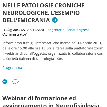
iscrivervi in anticipo)
NELLE PATOLOGIE CRONICHE
Per seguire il corso è necessario iscriversi al seguente link sul
https://unitn.zoom.us/meeting/register/tZElf-
Portale Iscrizioni Corsi dell'Università di
NEUROLOGICHE. L’ESEMPIO
upqz0uE9DQXmpMsS4aYglSyMqIz0gw
Verona:
https://gestionecorsi.ospedaleuniverona.it/Index.
DELL’EMICRANIA
Per qualsiasi informazione, la mail di riferimento
Clicca qui
per visualizzare la brochure del corso.
è:
thinkopen.cimec@unitn.it
Friday, April 09, 2021 09:28
|
Segreteria SienaCongress
Per ulteriori informazioni contattare la segreteria
(Administrator)
organizzativa (Dott. Christian Geroin:
Informiamo tutti gli interessati che mercoledì 14 aprile 2021,
christian.geroin@univr.it
)
dalle ore 15.00 alle ore 16.00, si terrà sulla piattaforma zoom
il webinar di cui all'oggetto, organizzato in collaborazione con
la Società Italiana di Neurologia - Sin.
Programma
Clicca qui per partecipare
Webinar di formazione ed
aggiornamento in Neurofisiologia