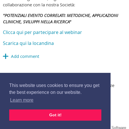
collaborazione con la nostra Società:
"POTENZIALI EVENTO CORRELATI: METODICHE, APPLICAZIONI
CLINICHE, SVILUPPI NELLA RICERCA"
Clicca qui per partecipare al webinar
Scarica qui la locandina
© 2017 Società Italiana di Psicofisiologia e Neuroscienze
This website uses cookies to ensure you get
Cognitive. All Rights Reserved -
segreteria@sipf.it
the best experience on our website.
Learn more
Cookie Policy
-
Privacy Policy
Got it!
Powered by
Wild Apricot
Membership Software