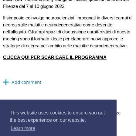
Firenze dal 7 al 10 giugno 2022.
Il simposio coinvolge neuroscienziati impegnati in diversi campi di
ricerca sulle malattie neurodegenerative come descritto
nell'allegato. Gli ampi spazi di discussione caratteristici di questo
meeting sono il formato ideale per elaborare nuovi approcci e
strategie di ricerca nell'ambito delle malattie neurodegenerative.
CLICCA QUI PER SCARICARE IL PROGRAMMA
© 2017 Società Italiana di Psicofisiologia e Neuroscienze
This website uses cookies to ensure you get
Cognitive. All Rights Reserved -
segreteria@sipf.it
the best experience on our website.
Learn more
Cookie Policy
-
Privacy Policy